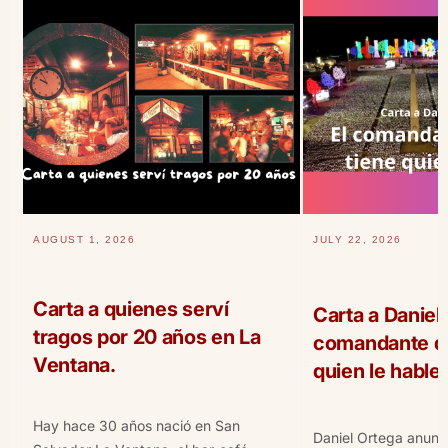
AUGUST 1, 2026
JULY 22, 2026
Carta a quienes serví
Carta a Daniel 
tragos por 20 años en La
comandante qu
Ventana.
quien le hable
Hay hace 30 años nació en San
Daniel Ortega anunc