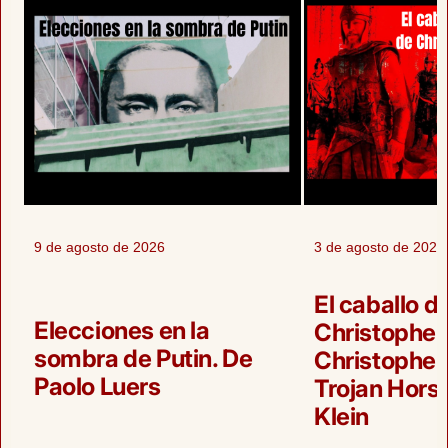
9 de agosto de 2026
3 de agosto de 2026
El caballo d
Elecciones en la
Christopher
sombra de Putin. De
Christopher
Paolo Luers
Trojan Horse
Klein