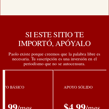
SI ESTE SITIO TE
IMPORTÓ, APÓYALO
Paolo existe porque creemos que la palabra libre es
necesaria. Tu suscripción es una inversión en el
periodismo que no se autocensura.
POYO BÁSICO
APOYO SÓLIDO
$
1.99
$
4.99
/mes
/mes