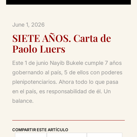
June 1, 2026
SIETE AÑOS. Carta de
Paolo Luers
Este 1 de junio Nayib Bukele cumple 7 años
gobernando al país, 5 de ellos con poderes
plenipotenciarios. Ahora todo lo que pasa
en el país, es responsabilidad de él. Un
balance.
COMPARTIR ESTE ARTÍCULO