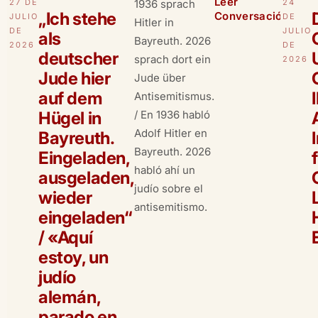
Leer
27 DE
1936 sprach
24
„Ich stehe
Conversación
JULIO
DE
Hitler in
DE
JULIO
als
Bayreuth. 2026
2026
DE
deutscher
sprach dort ein
2026
Jude hier
Jude über
auf dem
Antisemitismus.
Hügel in
/ En 1936 habló
Adolf Hitler en
Bayreuth.
Bayreuth. 2026
Eingeladen,
habló ahí un
ausgeladen,
judío sobre el
wieder
antisemitismo.
eingeladen“
/ «Aquí
estoy, un
judío
alemán,
parado en