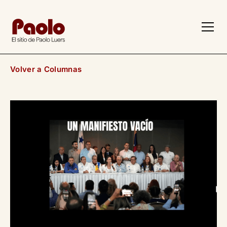
z
Volver a Columnas